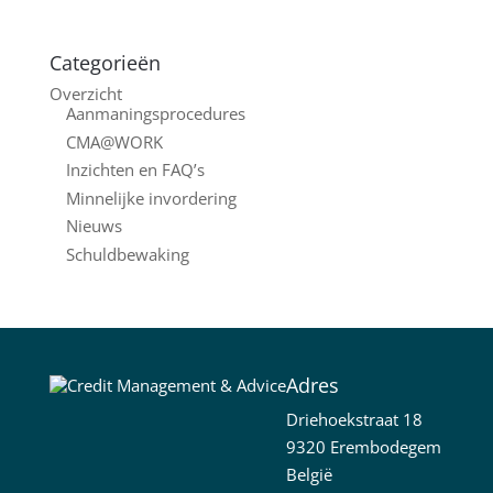
Categorieën
Overzicht
Aanmaningsprocedures
CMA@WORK
Inzichten en FAQ’s
Minnelijke invordering
Nieuws
Schuldbewaking
Adres
Driehoekstraat 18
9320 Erembodegem
België